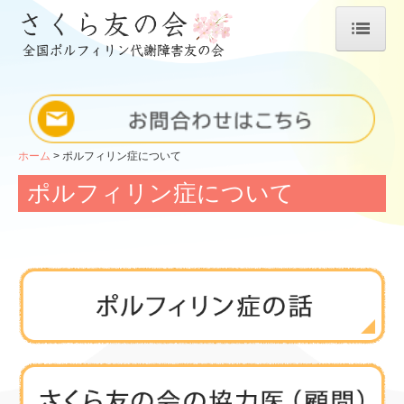
ホーム
さくら友の会の運営
ポルフィリン症について
ホーム
ポルフィリン症について
ポルフィリン症の話
ポルフィリン症について
さくら友の会の協力医(顧問)
さくら友の会の活動実績
入会案内
個人で加入申込の方
法人会員申込の方
支援のお願い